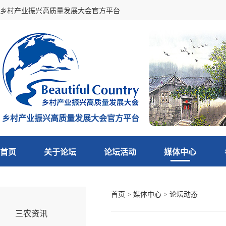
乡村产业振兴高质量发展大会官方平台
乡村产业振兴高质量发展大会官方平台
首页
关于论坛
论坛活动
媒体中心
首页
>
媒体中心
>
论坛动态
三农资讯