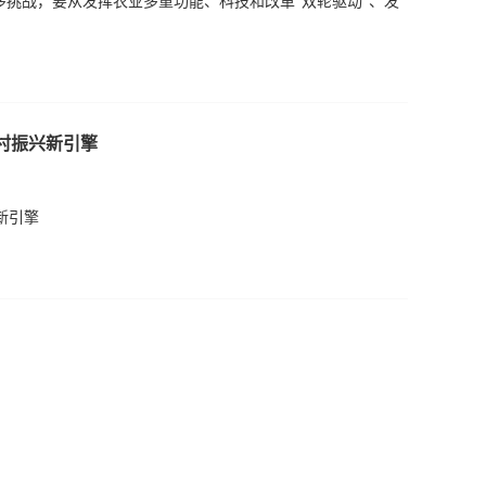
挑战，要从发挥农业多重功能、科技和改革“双轮驱动”、发
村振兴新引擎
新引擎