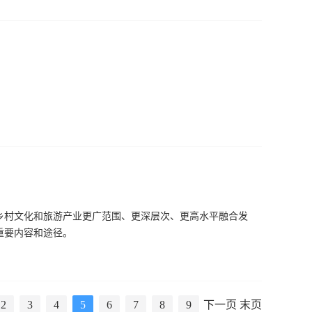
乡村文化和旅游产业更广范围、更深层次、更高水平融合发
重要内容和途径。
2
3
4
5
6
7
8
9
下一页
末页